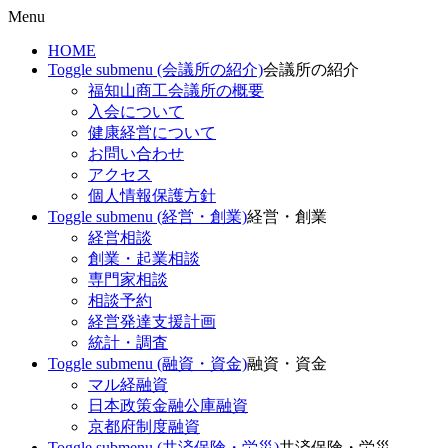
Menu
HOME
Toggle submenu (会議所の紹介)
会議所の紹介
福知山商工会議所の概要
入会について
健康経営について
お問い合わせ
アクセス
個人情報保護方針
Toggle submenu (経営・創業)
経営・創業
経営相談
創業・起業相談
専門家相談
相談予約
経営発達支援計画
統計・調査
Toggle submenu (融資・資金)
融資・資金
マル経融資
日本政策金融公庫融資
京都府制度融資
Toggle submenu (共済保険・労災)
共済保険・労災