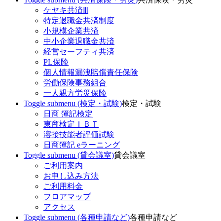
ケヤキ共済Ⅲ
特定退職金共済制度
小規模企業共済
中小企業退職金共済
経営セーフティ共済
PL保険
個人情報漏洩賠償責任保険
労働保険事務組合
一人親方労災保険
Toggle submenu (検定・試験)
検定・試験
日商 簿記検定
東商検定ＩＢＴ
溶接技能者評価試験
日商簿記 eラーニング
Toggle submenu (貸会議室)
貸会議室
ご利用案内
お申し込み方法
ご利用料金
フロアマップ
アクセス
Toggle submenu (各種申請など)
各種申請など